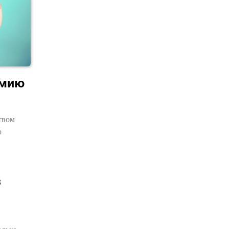
омию
твом
о
з