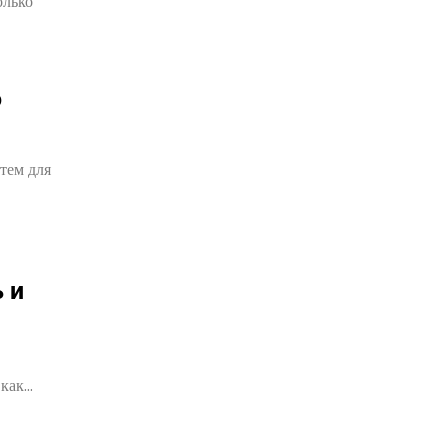
олько
о
тем для
 и
 как…