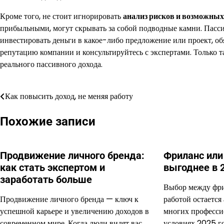
Кроме того, не стоит игнорировать
анализ рисков и возможны
прибыльными, могут скрывать за собой подводные камни. Пасси
инвестировать деньги в какое-либо предложение или проект, об
репутацию компании и консультируйтесь с экспертами. Только т
реального пассивного дохода.
Как повысить доход, не меняя работу
Навигация
по
Похожие записи
записям
Продвижение личного бренда:
Фриланс или
как стать экспертом и
выгоднее в 
заработать больше
Выбор между фр
Продвижение личного бренда — ключ к
работой остается
успешной карьере и увеличению доходов в
многих професси
современном мире. Когда люди видят вас…
условиях 2025 го