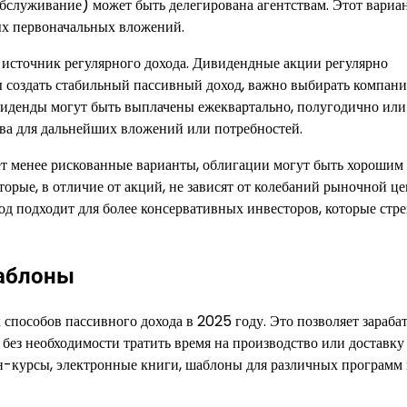
 обслуживание) может быть делегирована агентствам. Этот вариа
ных первоначальных вложений.
 источник регулярного дохода. Дивидендные акции регулярно
 создать стабильный пассивный доход, важно выбирать компани
иденды могут быть выплачены ежеквартально, полугодично или
тва для дальнейших вложений или потребностей.
ет менее рискованные варианты, облигации могут быть хорошим
рые, в отличие от акций, не зависят от колебаний рыночной це
тод подходит для более консервативных инвесторов, которые стр
шаблоны
способов пассивного дохода в 2025 году. Это позволяет зараба
о без необходимости тратить время на производство или доставку
н-курсы, электронные книги, шаблоны для различных программ