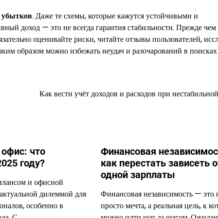
х убытков
. Даже те схемы, которые кажутся устойчивыми и
вный доход — это не всегда гарантия стабильности. Прежде чем
язательно оценивайте риски, читайте отзывы пользователей, исс
аким образом можно избежать неудач и разочарований в поисках
Как вести учёт доходов и расходов при нестабильной
 офис: что
Финансовая независимос
2025 году?
как перестать зависеть о
одной зарплаты
илансом и офисной
 актуальной дилеммой для
Финансовая независимость — это 
оналов, особенно в
просто мечта, а реальная цель, к к
да. С…
можно идти шаг за шагом. Ожида