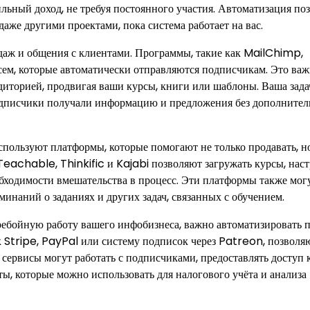
льный доход, не требуя постоянного участия. Автоматизация по
даже другими проектами, пока система работает на вас.
даж и общения с клиентами. Программы, такие как MailChimp,
ем, которые автоматически отправляются подписчикам. Это ва
аудиторией, продвигая ваши курсы, книги или шаблоны. Ваша зад
 подписчики получали информацию и предложения без дополните
ользуют платформы, которые помогают не только продавать, н
eachable, Thinkific и Kajabi позволяют загружать курсы, наст
обходимости вмешательства в процесс. Эти платформы также мог
инаний о заданиях и других задач, связанных с обучением.
ебойную работу вашего инфобизнеса, важно автоматизировать 
к Stripe, PayPal или систему подписок через Patreon, позволя
 сервисы могут работать с подписчиками, предоставлять доступ 
ты, которые можно использовать для налогового учёта и анализа