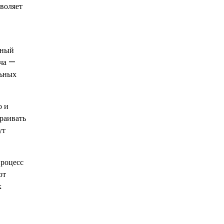
зволяет
жный
ача —
льных
о и
раивать
ут
процесс
ют
к