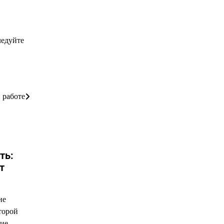
ледуйте
 работе
ть:
т
не
оторой
ние…