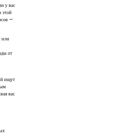
и у вас
в этой
рсов —
е или
оды от
ий ищут
ным
вая вас
ных