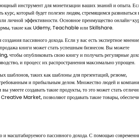
 мощный инструмент для монетизации ваших знаний и опыта. Есл
ь курс, который будет полезен людям, стремящимся развиваться 
и или личной эффективности. Основное преимущество онлайн-ку
формы, такие как Udemy, Teachable или Skillshare.
создания пассивного дохода. Если у вас есть экспертное мнени
и продажа книги может стать успешным бизнесом. Вы можете
ng, чтобы опубликовать свою книгу и получать регулярные дох
зводство, и процесс их распространения максимально упрощен.
х шаблонов, таких как шаблоны для презентаций, резюме,
остребованным и прибыльным делом. Множество людей и компан
 вы умеете создавать такие продукты, то это может стать отлич
 Creative Market, позволяют продавать такие товары, обеспечи
го и масштабируемого пассивного дохода. С помощью современ