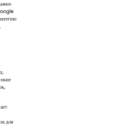
Важно
Google
тратегию
,
х,
сокие
ок,
гает
ла для