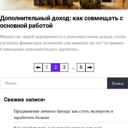
Дополнительный доход: как совмещать с
основной работой
Множество людей задумываются о дополнительном доходе, чтобы
улучшить финансовое положение или накопить на что-то важное.
Совмещение дополнительного заработка…
Пагинация
1
2
3
…
8
записей
Найти:
Свежие записи
Продвижение личного бренда: как стать экспертом и
заработать больше
Как зарабатывать в маленьком городе или селе